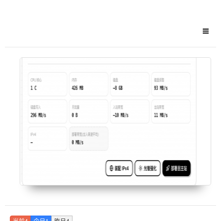
当前4
今日1
昨日4