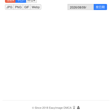
JPG
PNG
GIF
Webp
按日期
© Since 2018
EasyImage
DMCA